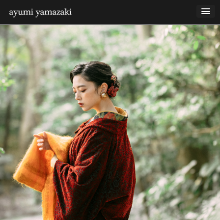
コ
ン
テ
ン
ツ
へ
ス
キ
ッ
プ