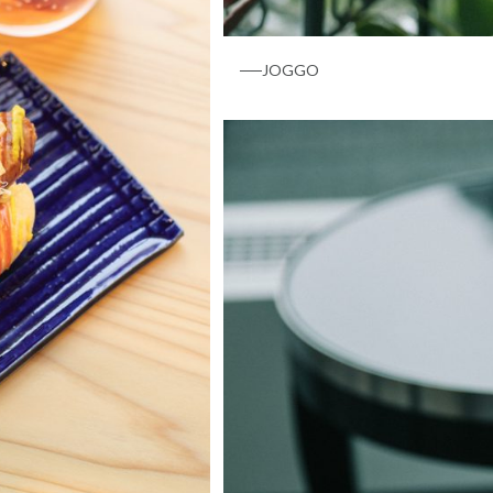
──JOGGO