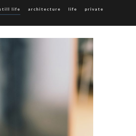
still life
architecture
life
private