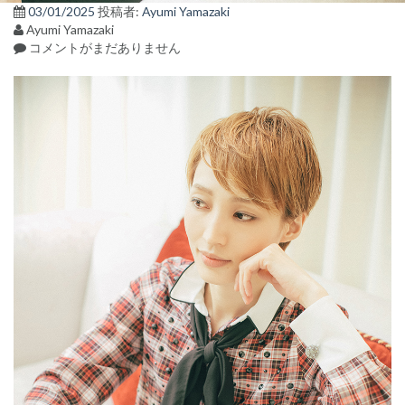
03/01/2025
投稿者:
Ayumi Yamazaki
Ayumi Yamazaki
コメントがまだありません