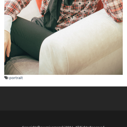
portrait
投
稿
ナ
ビ
ゲ
ー