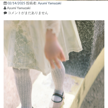
02/14/2025
投稿者:
Ayumi Yamazaki
Ayumi Yamazaki
コメントがまだありません