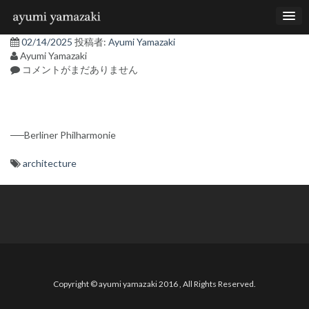
コ
ン
テ
02/14/2025
投稿者:
Ayumi Yamazaki
ン
Ayumi Yamazaki
ツ
コメントがまだありません
へ
ス
キ
ッ
プ
──Berliner Philharmonie
architecture
投
稿
ナ
ビ
ゲ
ー
Copyright © ayumi yamazaki 2016 , All Rights Reserved.
シ