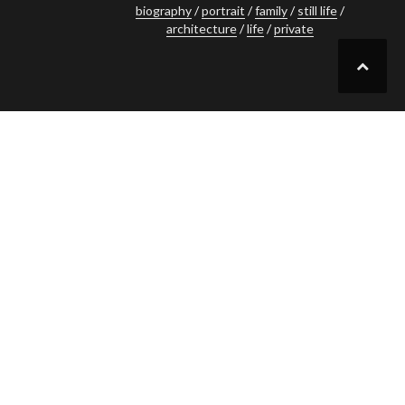
biography
portrait
family
still life
ョ
architecture
life
private
ン